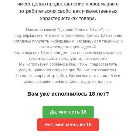
сигареты
ELF BAR
имеет целью предоставление информации о
HQD
потребительских свойствах и качественных
LOST MARY
характеристиках товара.
CatsWill
Жидкости для электронных
Нажимая кнопку "Да, мне больше 18 лет", вы
сигарет
подтверждаете, что вам исполнилось полных 18 лет и вы
Многоразовые POD системы
согласны получить информацию, касающуюся табачных и
Комплектующие к POD
никотиносодержащих изделий.
системам
Если вам нет 18 лет или для вас неприемлема указанная
О компании
тематика сайта, пожалуйста, покиньте его.
Оплата
Мы используем cookie-файлы, чтобы предоставлять
Доставка
услуги, наиболее отвечающие Вашим потребностям.
Блог
Продолжая просмотр сайта, Вы соглашаетесь на сбор и
Контакты
использование cookie-файлов и других данных.
Прайс лист
Вам уже исполнилось 18 лет?
Да, мне есть 18
Главная
Нет, мне меньше 18
Каталог
Одноразовые электронные сигареты