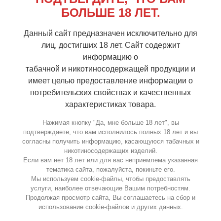
УЯ
БОЛЬШЕ 18 ЛЕТ.
Хули Нет!?
Данный сайт предназначен исключительно для
Поиск по товарам
лиц, достигших 18 лет. Сайт содержит
информацию о
табачной и никотиносодержащей продукции и
имеет целью предоставление информации о
потребительских свойствах и качественных
характеристиках товара.
Нажимая кнопку "Да, мне больше 18 лет", вы
+79530301964
Телефон
подтверждаете, что вам исполнилось полных 18 лет и вы
согласны получить информацию, касающуюся табачных и
никотиносодержащих изделий.
Тихорецкий бульвар 1с3
Время работы с 9 до 18
Если вам нет 18 лет или для вас неприемлема указанная
тематика сайта, пожалуйста, покиньте его.
Мы используем cookie-файлы, чтобы предоставлять
услуги, наиболее отвечающие Вашим потребностям.
Главная
Продолжая просмотр сайта, Вы соглашаетесь на сбор и
Каталог
использование cookie-файлов и других данных.
Одноразовые электронные