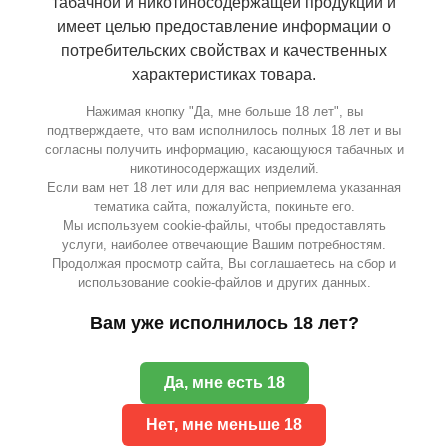
табачной и никотиносодержащей продукции и
Картридж JUSTFOG
имеет целью предоставление информации о
Картридж MGO
потребительских свойствах и качественных
Картриджи
Картриджи Brusko
характеристиках товара.
Картриджи HQD
Картриджи Rincoe
Нажимая кнопку "Да, мне больше 18 лет", вы
Картриджи Smoant
подтверждаете, что вам исполнилось полных 18 лет и вы
Картриджи SMOK
согласны получить информацию, касающуюся табачных и
Картриджи UDN
никотиносодержащих изделий.
Картриджи Vaporesso
Если вам нет 18 лет или для вас неприемлема указанная
Картриджи Voopoo
тематика сайта, пожалуйста, покиньте его.
Комплектующие к POD системам
Мы используем cookie-файлы, чтобы предоставлять
Многоразовые POD системы
услуги, наиболее отвечающие Вашим потребностям.
МРАК
Продолжая просмотр сайта, Вы соглашаетесь на сбор и
Одноразки HUSKY
использование cookie-файлов и других данных.
Одноразовые электронные сигареты
Предзаправленные картриджи Brusko
Вам уже исполнилось 18 лет?
ПРОКЛЯТАЯ НЕВЕСТА
Рик и Морти
Рик и Морти жидкости
Да, мне есть 18
Самоубийца
СУИЦИДНИК
Нет, мне меньше 18
УБИВАШКА