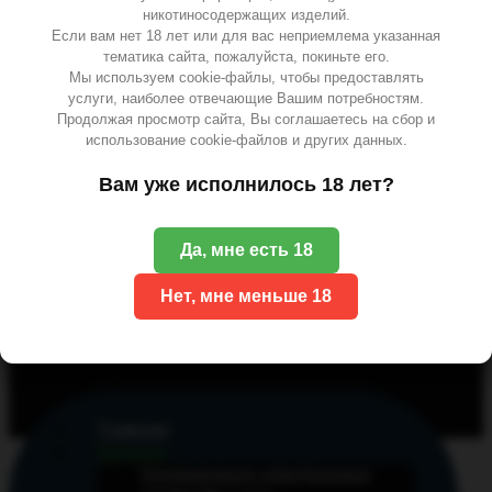
УЯ
никотиносодержащих изделий.
Хули Нет!?
Если вам нет 18 лет или для вас неприемлема указанная
тематика сайта, пожалуйста, покиньте его.
Поиск по товарам
Мы используем cookie-файлы, чтобы предоставлять
услуги, наиболее отвечающие Вашим потребностям.
Продолжая просмотр сайта, Вы соглашаетесь на сбор и
использование cookie-файлов и других данных.
Вам уже исполнилось 18 лет?
Да, мне есть 18
+79530301964
Телефон
Нет, мне меньше 18
Тихорецкий бульвар 1с3
Время работы с 9 до 18
Главная
Каталог
Одноразовые электронные