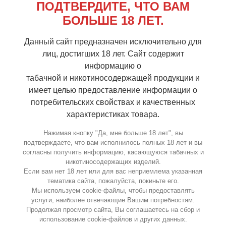
Самоубийца
ПОДТВЕРДИТЕ, ЧТО ВАМ
СУИЦИДНИК
БОЛЬШЕ 18 ЛЕТ.
УБИВАШКА
УЯ
Хули Нет!?
Данный сайт предназначен исключительно для
лиц, достигших 18 лет. Сайт содержит
Поиск по товарам
информацию о
табачной и никотиносодержащей продукции и
имеет целью предоставление информации о
потребительских свойствах и качественных
характеристиках товара.
Нажимая кнопку "Да, мне больше 18 лет", вы
подтверждаете, что вам исполнилось полных 18 лет и вы
согласны получить информацию, касающуюся табачных и
+79530301964
Телефон
никотиносодержащих изделий.
Если вам нет 18 лет или для вас неприемлема указанная
тематика сайта, пожалуйста, покиньте его.
Тихорецкий бульвар 1с3
Время работы с 9 до 18
Мы используем cookie-файлы, чтобы предоставлять
услуги, наиболее отвечающие Вашим потребностям.
Продолжая просмотр сайта, Вы соглашаетесь на сбор и
использование cookie-файлов и других данных.
Главная