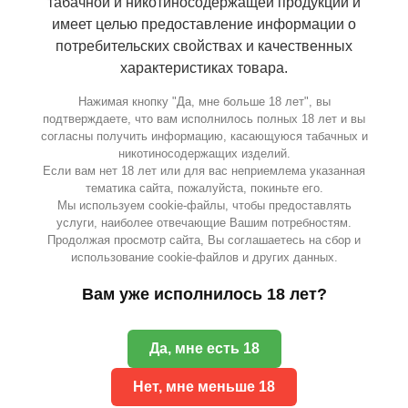
табачной и никотиносодержащей продукции и
Картридж JUSTFOG
имеет целью предоставление информации о
Картридж MGO
потребительских свойствах и качественных
Картриджи
Картриджи Brusko
характеристиках товара.
Картриджи HQD
Картриджи Rincoe
Нажимая кнопку "Да, мне больше 18 лет", вы
Картриджи Smoant
подтверждаете, что вам исполнилось полных 18 лет и вы
Картриджи SMOK
согласны получить информацию, касающуюся табачных и
Картриджи UDN
никотиносодержащих изделий.
Картриджи Vaporesso
Если вам нет 18 лет или для вас неприемлема указанная
Картриджи Voopoo
тематика сайта, пожалуйста, покиньте его.
Комплектующие к POD системам
Мы используем cookie-файлы, чтобы предоставлять
Многоразовые POD системы
услуги, наиболее отвечающие Вашим потребностям.
МРАК
Продолжая просмотр сайта, Вы соглашаетесь на сбор и
Одноразки HUSKY
использование cookie-файлов и других данных.
Одноразовые электронные сигареты
Предзаправленные картриджи Brusko
Вам уже исполнилось 18 лет?
ПРОКЛЯТАЯ НЕВЕСТА
Рик и Морти
Рик и Морти жидкости
Да, мне есть 18
Самоубийца
СУИЦИДНИК
Нет, мне меньше 18
УБИВАШКА