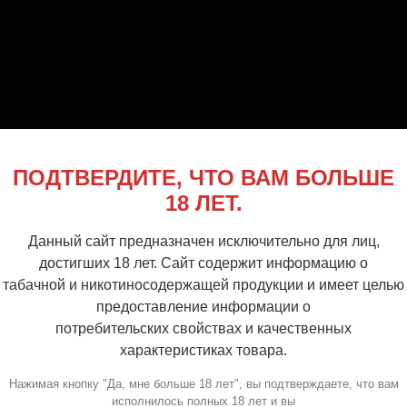
ПОДТВЕРДИТЕ, ЧТО ВАМ БОЛЬШЕ
18 ЛЕТ.
Данный сайт предназначен исключительно для лиц,
достигших 18 лет. Сайт содержит информацию о
табачной и никотиносодержащей продукции и имеет целью
предоставление информации о
потребительских свойствах и качественных
характеристиках товара.
Нажимая кнопку "Да, мне больше 18 лет", вы подтверждаете, что вам
исполнилось полных 18 лет и вы