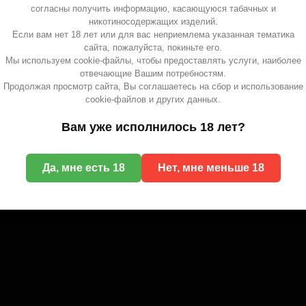
согласны получить информацию, касающуюся табачных и
никотиносодержащих изделий.
Если вам нет 18 лет или для вас неприемлема указанная тематика
сайта, пожалуйста, покиньте его.
Мы используем cookie-файлы, чтобы предоставлять услуги, наиболее
отвечающие Вашим потребностям.
Продолжая просмотр сайта, Вы соглашаетесь на сбор и использование
cookie-файлов и других данных.
Вам уже исполнилось 18 лет?
Да, мне есть 18
Нет, мне меньше 18