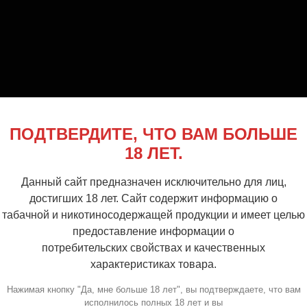
ПОДТВЕРДИТЕ, ЧТО ВАМ БОЛЬШЕ
18 ЛЕТ.
Данный сайт предназначен исключительно для лиц,
достигших 18 лет. Сайт содержит информацию о
табачной и никотиносодержащей продукции и имеет целью
предоставление информации о
потребительских свойствах и качественных
характеристиках товара.
Нажимая кнопку "Да, мне больше 18 лет", вы подтверждаете, что вам
исполнилось полных 18 лет и вы