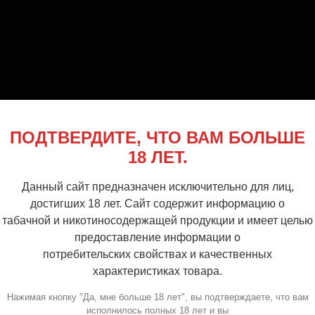
ПОДТВЕРДИТЕ, ЧТО ВАМ БОЛЬШЕ
18 ЛЕТ.
Данный сайт предназначен исключительно для лиц,
достигших 18 лет. Сайт содержит информацию о
табачной и никотиносодержащей продукции и имеет целью
предоставление информации о
потребительских свойствах и качественных
характеристиках товара.
Нажимая кнопку "Да, мне больше 18 лет", вы подтверждаете, что вам
исполнилось полных 18 лет и вы