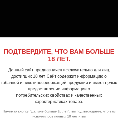
ПОДТВЕРДИТЕ, ЧТО ВАМ БОЛЬШЕ
18 ЛЕТ.
Данный сайт предназначен исключительно для лиц,
достигших 18 лет. Сайт содержит информацию о
табачной и никотиносодержащей продукции и имеет целью
предоставление информации о
потребительских свойствах и качественных
характеристиках товара.
Нажимая кнопку "Да, мне больше 18 лет", вы подтверждаете, что вам
исполнилось полных 18 лет и вы