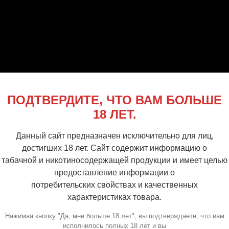
ПОДТВЕРДИТЕ, ЧТО ВАМ БОЛЬШЕ
18 ЛЕТ.
Данный сайт предназначен исключительно для лиц,
достигших 18 лет. Сайт содержит информацию о
табачной и никотиносодержащей продукции и имеет целью
предоставление информации о
потребительских свойствах и качественных
характеристиках товара.
Нажимая кнопку "Да, мне больше 18 лет", вы подтверждаете, что вам
исполнилось полных 18 лет и вы