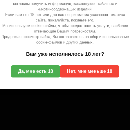
согласны получить информацию, касающуюся табачных и
никотиносодержащих изделий.
Если вам нет 18 лет или для вас неприемлема указанная тематика
сайта, пожалуйста, покиньте его.
Мы используем cookie-файлы, чтобы предоставлять услуги, наиболее
отвечающие Вашим потребностям.
Продолжая просмотр сайта, Вы соглашаетесь на сбор и использование
cookie-файлов и других данных.
Вам уже исполнилось 18 лет?
Да, мне есть 18
Нет, мне меньше 18