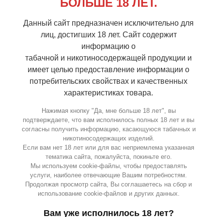
БОЛЬШЕ 18 ЛЕТ.
Одноразовые электронные
сигареты
ELF BAR
Данный сайт предназначен исключительно для
HQD
лиц, достигших 18 лет. Сайт содержит
LOST MARY
CatsWill
информацию о
Жидкости для электронных
табачной и никотиносодержащей продукции и
сигарет
имеет целью предоставление информации о
Многоразовые POD системы
потребительских свойствах и качественных
Комплектующие к POD
системам
характеристиках товара.
О компании
Оплата
Нажимая кнопку "Да, мне больше 18 лет", вы
подтверждаете, что вам исполнилось полных 18 лет и вы
Доставка
согласны получить информацию, касающуюся табачных и
Блог
никотиносодержащих изделий.
Контакты
Если вам нет 18 лет или для вас неприемлема указанная
тематика сайта, пожалуйста, покиньте его.
Мы используем cookie-файлы, чтобы предоставлять
Прайс лист
услуги, наиболее отвечающие Вашим потребностям.
Продолжая просмотр сайта, Вы соглашаетесь на сбор и
использование cookie-файлов и других данных.
Вам уже исполнилось 18 лет?