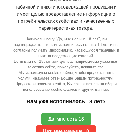
Одноразовые электронные
табачной и никотиносодержащей продукции и
сигареты
ELF BAR
имеет целью предоставление информации о
HQD
потребительских свойствах и качественных
LOST MARY
CatsWill
характеристиках товара.
Жидкости для электронных
сигарет
Нажимая кнопку "Да, мне больше 18 лет", вы
Многоразовые POD системы
подтверждаете, что вам исполнилось полных 18 лет и вы
Комплектующие к POD
согласны получить информацию, касающуюся табачных и
системам
никотиносодержащих изделий.
О компании
Если вам нет 18 лет или для вас неприемлема указанная
тематика сайта, пожалуйста, покиньте его.
Оплата
Мы используем cookie-файлы, чтобы предоставлять
Доставка
услуги, наиболее отвечающие Вашим потребностям.
Блог
Продолжая просмотр сайта, Вы соглашаетесь на сбор и
Контакты
использование cookie-файлов и других данных.
Вам уже исполнилось 18 лет?
Прайс лист
Да, мне есть 18
Нет, мне меньше 18