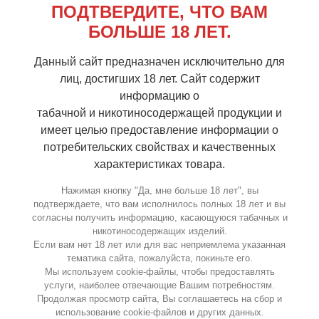
ПОДТВЕРДИТЕ, ЧТО ВАМ
ELF BAR
HQD
БОЛЬШЕ 18 ЛЕТ.
LOST MARY
CatsWill
Данный сайт предназначен исключительно для
Жидкости для электронных сигарет
лиц, достигших 18 лет. Сайт содержит
Многоразовые POD системы
Комплектующие к POD системам
информацию о
О компании
табачной и никотиносодержащей продукции и
Оплата
имеет целью предоставление информации о
Доставка
Блог
потребительских свойствах и качественных
Контакты
характеристиках товара.
Telegram
WhatsApp
Нажимая кнопку "Да, мне больше 18 лет", вы
подтверждаете, что вам исполнилось полных 18 лет и вы
© Copyright 2026
согласны получить информацию, касающуюся табачных и
никотиносодержащих изделий.
Если вам нет 18 лет или для вас неприемлема указанная
тематика сайта, пожалуйста, покиньте его.
Мы используем cookie-файлы, чтобы предоставлять
Хит
услуги, наиболее отвечающие Вашим потребностям.
Продолжая просмотр сайта, Вы соглашаетесь на сбор и
использование cookie-файлов и других данных.