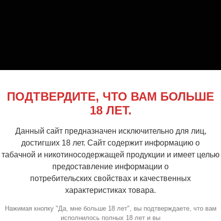
ПОДТВЕРДИТЕ, ЧТО ВАМ БОЛЬШЕ
18 ЛЕТ.
Данный сайт предназначен исключительно для лиц,
достигших 18 лет. Сайт содержит информацию о
табачной и никотиносодержащей продукции и имеет целью
предоставление информации о
потребительских свойствах и качественных
характеристиках товара.
Нажимая кнопку "Да, мне больше 18 лет", вы подтверждаете, что вам
исполнилось полных 18 лет и вы