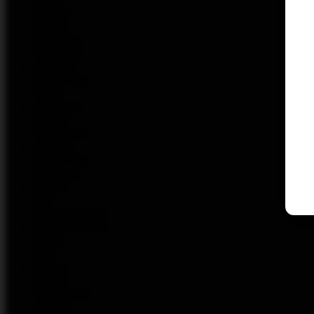
OSUN
OXBAR
PAFOS
PEAKBAR
PEREDOZ
PHOBIA
Pillow Talk
PIXEL
PODONKI
PRAZE
PRO VAPE
PUFFMI
PYNE POD
RabBeats
RandM
Rell
Rick And Morty
Rick And Morty
Rifbar
RIIO
Rincoe
RONIN
SAYONARA
SIKARY