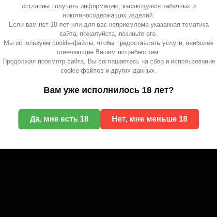
согласны получить информацию, касающуюся табачных и
никотиносодержащих изделий.
Если вам нет 18 лет или для вас неприемлема указанная тематика
сайта, пожалуйста, покиньте его.
Мы используем cookie-файлы, чтобы предоставлять услуги, наиболее
отвечающие Вашим потребностям.
Продолжая просмотр сайта, Вы соглашаетесь на сбор и использование
cookie-файлов и других данных.
Вам уже исполнилось 18 лет?
Да, мне есть 18
Нет, мне меньше 18