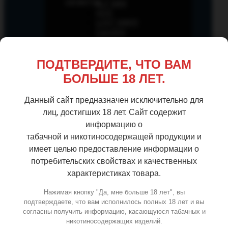
сигареты
ELF BAR
HQD
LOST MARY
CatsWill
Жидкости для электронных
сигарет
Многоразовые POD системы
ПОДТВЕРДИТЕ, ЧТО ВАМ
Комплектующие к POD
БОЛЬШЕ 18 ЛЕТ.
системам
О компании
Данный сайт предназначен исключительно для
Оплата
Доставка
лиц, достигших 18 лет. Сайт содержит
Блог
информацию о
Контакты
табачной и никотиносодержащей продукции и
имеет целью предоставление информации о
Прайс лист
потребительских свойствах и качественных
характеристиках товара.
Нажимая кнопку "Да, мне больше 18 лет", вы
подтверждаете, что вам исполнилось полных 18 лет и вы
Главная
согласны получить информацию, касающуюся табачных и
Каталог
никотиносодержащих изделий.
Одноразовые электронные сигареты