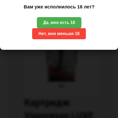
690
₽
Вам уже исполнилось 18 лет?
Да, мне есть 18
Нет, мне меньше 18
Картридж
Vaporesso LUXE