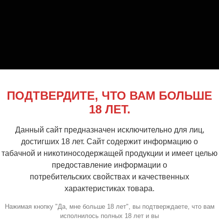
ПОДТВЕРДИТЕ, ЧТО ВАМ БОЛЬШЕ
18 ЛЕТ.
Данный сайт предназначен исключительно для лиц,
достигших 18 лет. Сайт содержит информацию о
табачной и никотиносодержащей продукции и имеет целью
предоставление информации о
потребительских свойствах и качественных
характеристиках товара.
Нажимая кнопку "Да, мне больше 18 лет", вы подтверждаете, что вам
исполнилось полных 18 лет и вы