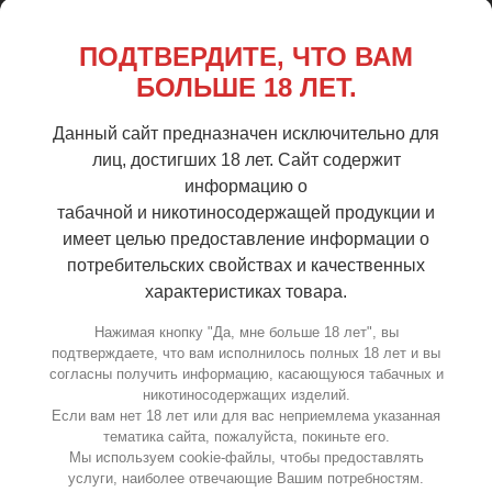
Хит
ПОДТВЕРДИТЕ, ЧТО ВАМ
Испаритель SMOK
БОЛЬШЕ 18 ЛЕТ.
NORD PRO Meshed 0.9
Данный сайт предназначен исключительно для
Ом MTL
лиц, достигших 18 лет. Сайт содержит
информацию о
табачной и никотиносодержащей продукции и
1 050
₽
имеет целью предоставление информации о
потребительских свойствах и качественных
Количество
товара
характеристиках товара.
Испаритель
В корзину
SMOK
Нажимая кнопку "Да, мне больше 18 лет", вы
SKU
430027227
NORD
подтверждаете, что вам исполнилось полных 18 лет и вы
Categories
Испарители
,
Испарители SMOK
,
PRO
согласны получить информацию, касающуюся табачных и
Комплектующие к POD системам
Meshed
никотиносодержащих изделий.
0.9
Если вам нет 18 лет или для вас неприемлема указанная
Ом
тематика сайта, пожалуйста, покиньте его.
Описание
MTL
Мы используем cookie-файлы, чтобы предоставлять
услуги, наиболее отвечающие Вашим потребностям.