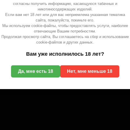
согласны получить информацию, касающуюся табачных и
никотиносодержащих изделий.
Если вам нет 18 лет или для вас неприемлема указанная тематика
сайта, пожалуйста, покиньте его.
Мы используем cookie-файлы, чтобы предоставлять услуги, наиболее
отвечающие Вашим потребностям.
Продолжая просмотр сайта, Вы соглашаетесь на сбор и использование
cookie-файлов и других данных.
Вам уже исполнилось 18 лет?
Да, мне есть 18
Нет, мне меньше 18