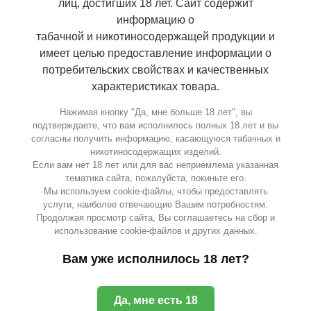
сигареты
лиц, достигших 18 лет. Сайт содержит
ELF BAR
HQD
информацию о
LOST MARY
табачной и никотиносодержащей продукции и
CatsWill
имеет целью предоставление информации о
Жидкости для электронных
потребительских свойствах и качественных
сигарет
Многоразовые POD системы
характеристиках товара.
Комплектующие к POD
системам
Нажимая кнопку "Да, мне больше 18 лет", вы
О компании
подтверждаете, что вам исполнилось полных 18 лет и вы
Оплата
согласны получить информацию, касающуюся табачных и
Доставка
никотиносодержащих изделий.
Если вам нет 18 лет или для вас неприемлема указанная
Блог
тематика сайта, пожалуйста, покиньте его.
Контакты
Мы используем cookie-файлы, чтобы предоставлять
услуги, наиболее отвечающие Вашим потребностям.
Прайс лист
Продолжая просмотр сайта, Вы соглашаетесь на сбор и
использование cookie-файлов и других данных.
Вам уже исполнилось 18 лет?
Главная
Каталог
Да, мне есть 18
Одноразовые электронные сигареты