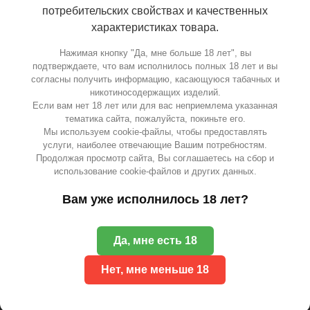
Главная
потребительских свойствах и качественных
Каталог
характеристиках товара.
Одноразовые электронные сигареты
ELF BAR
Нажимая кнопку "Да, мне больше 18 лет", вы
HQD
подтверждаете, что вам исполнилось полных 18 лет и вы
LOST MARY
согласны получить информацию, касающуюся табачных и
CatsWill
никотиносодержащих изделий.
Жидкости для электронных сигарет
Если вам нет 18 лет или для вас неприемлема указанная
Многоразовые POD системы
тематика сайта, пожалуйста, покиньте его.
Комплектующие к POD системам
Мы используем cookie-файлы, чтобы предоставлять
О компании
услуги, наиболее отвечающие Вашим потребностям.
Оплата
Продолжая просмотр сайта, Вы соглашаетесь на сбор и
Доставка
использование cookie-файлов и других данных.
Блог
Контакты
Вам уже исполнилось 18 лет?
Telegram
WhatsApp
Да, мне есть 18
© Copyright 2026
Нет, мне меньше 18