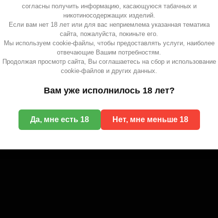
согласны получить информацию, касающуюся табачных и
никотиносодержащих изделий.
Если вам нет 18 лет или для вас неприемлема указанная тематика
сайта, пожалуйста, покиньте его.
Мы используем cookie-файлы, чтобы предоставлять услуги, наиболее
отвечающие Вашим потребностям.
Продолжая просмотр сайта, Вы соглашаетесь на сбор и использование
cookie-файлов и других данных.
Вам уже исполнилось 18 лет?
Да, мне есть 18
Нет, мне меньше 18