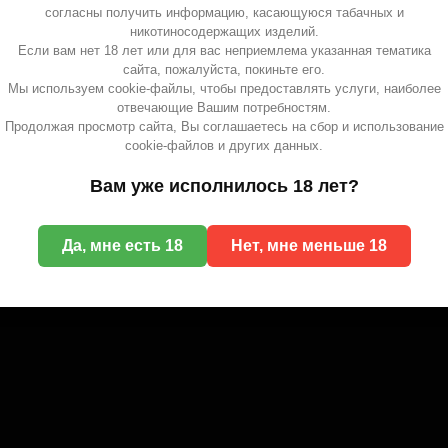
согласны получить информацию, касающуюся табачных и
никотиносодержащих изделий.
Если вам нет 18 лет или для вас неприемлема указанная тематика
сайта, пожалуйста, покиньте его.
Мы используем cookie-файлы, чтобы предоставлять услуги, наиболее
отвечающие Вашим потребностям.
Продолжая просмотр сайта, Вы соглашаетесь на сбор и использование
cookie-файлов и других данных.
Вам уже исполнилось 18 лет?
Да, мне есть 18
Нет, мне меньше 18