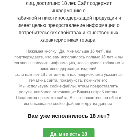
лиц, достигших 18 лет. Сайт содержит
Главная
Каталог
информацию о
Одноразовые электронные сигареты
табачной и никотиносодержащей продукции и
ELF BAR
имеет целью предоставление информации о
HQD
потребительских свойствах и качественных
LOST MARY
характеристиках товара.
CatsWill
Жидкости для электронных сигарет
Нажимая кнопку "Да, мне больше 18 лет", вы
Многоразовые POD системы
подтверждаете, что вам исполнилось полных 18 лет и вы
Комплектующие к POD системам
О компании
согласны получить информацию, касающуюся табачных и
Оплата
никотиносодержащих изделий.
Доставка
Если вам нет 18 лет или для вас неприемлема указанная
Блог
тематика сайта, пожалуйста, покиньте его.
Контакты
Мы используем cookie-файлы, чтобы предоставлять
услуги, наиболее отвечающие Вашим потребностям.
Продолжая просмотр сайта, Вы соглашаетесь на сбор и
использование cookie-файлов и других данных.
Telegram
WhatsApp
© Copyright 2026
Вам уже исполнилось 18 лет?
Да, мне есть 18