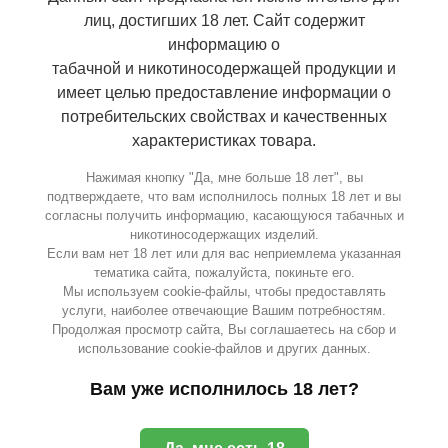
сигареты
ELF BAR
лиц, достигших 18 лет. Сайт содержит
HQD
LOST MARY
информацию о
CatsWill
табачной и никотиносодержащей продукции и
Жидкости для электронных
имеет целью предоставление информации о
сигарет
потребительских свойствах и качественных
Многоразовые POD системы
Комплектующие к POD
характеристиках товара.
системам
О компании
Нажимая кнопку "Да, мне больше 18 лет", вы
подтверждаете, что вам исполнилось полных 18 лет и вы
Оплата
согласны получить информацию, касающуюся табачных и
Доставка
никотиносодержащих изделий.
Блог
Если вам нет 18 лет или для вас неприемлема указанная
Контакты
тематика сайта, пожалуйста, покиньте его.
Мы используем cookie-файлы, чтобы предоставлять
Прайс лист
услуги, наиболее отвечающие Вашим потребностям.
Продолжая просмотр сайта, Вы соглашаетесь на сбор и
использование cookie-файлов и других данных.
Вам уже исполнилось 18 лет?
Главная
Каталог
Одноразовые электронные сигареты