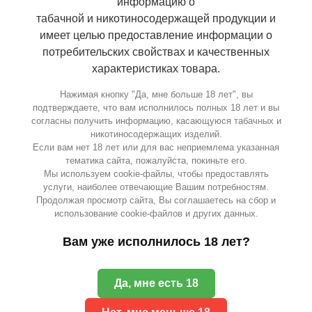
сигареты
информацию о
ELF BAR
HQD
табачной и никотиносодержащей продукции и
LOST MARY
имеет целью предоставление информации о
CatsWill
потребительских свойствах и качественных
Жидкости для электронных
характеристиках товара.
сигарет
Многоразовые POD системы
Нажимая кнопку "Да, мне больше 18 лет", вы
Комплектующие к POD
подтверждаете, что вам исполнилось полных 18 лет и вы
системам
согласны получить информацию, касающуюся табачных и
О компании
никотиносодержащих изделий.
Оплата
Если вам нет 18 лет или для вас неприемлема указанная
Доставка
тематика сайта, пожалуйста, покиньте его.
Блог
Мы используем cookie-файлы, чтобы предоставлять
Контакты
услуги, наиболее отвечающие Вашим потребностям.
Продолжая просмотр сайта, Вы соглашаетесь на сбор и
Прайс лист
использование cookie-файлов и других данных.
Вам уже исполнилось 18 лет?
Главная
Да, мне есть 18
Каталог
Одноразовые электронные сигареты