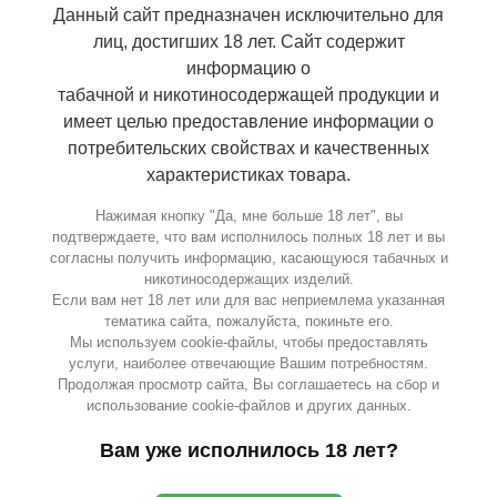
YUMMY
Данный сайт предназначен исключительно для
Zef Vape
лиц, достигших 18 лет. Сайт содержит
Zeus
информацию о
ZUM LAB
ААОК
табачной и никотиносодержащей продукции и
Аккумуляторы
имеет целью предоставление информации о
Анархия
потребительских свойствах и качественных
Баки
характеристиках товара.
Грех
Жидкости для электронных сигарет
Нажимая кнопку "Да, мне больше 18 лет", вы
ЖНЕЦ
подтверждаете, что вам исполнилось полных 18 лет и вы
Злая Милфа
согласны получить информацию, касающуюся табачных и
Злая Монашка
никотиносодержащих изделий.
Злой
Если вам нет 18 лет или для вас неприемлема указанная
Злой Монах
тематика сайта, пожалуйста, покиньте его.
Испарители
Мы используем cookie-файлы, чтобы предоставлять
Испарители Brusko
услуги, наиболее отвечающие Вашим потребностям.
Испарители Geek Vape
Продолжая просмотр сайта, Вы соглашаетесь на сбор и
Испарители Lost Vape
использование cookie-файлов и других данных.
Испарители Rincoe
Испарители Smoant
Вам уже исполнилось 18 лет?
Испарители SMOK
Испарители Vaporesso
Истерика