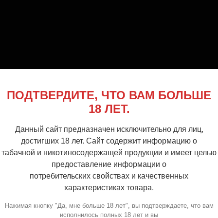
ПОДТВЕРДИТЕ, ЧТО ВАМ БОЛЬШЕ
18 ЛЕТ.
Данный сайт предназначен исключительно для лиц,
достигших 18 лет. Сайт содержит информацию о
табачной и никотиносодержащей продукции и имеет целью
предоставление информации о
потребительских свойствах и качественных
характеристиках товара.
Нажимая кнопку "Да, мне больше 18 лет", вы подтверждаете, что вам
исполнилось полных 18 лет и вы