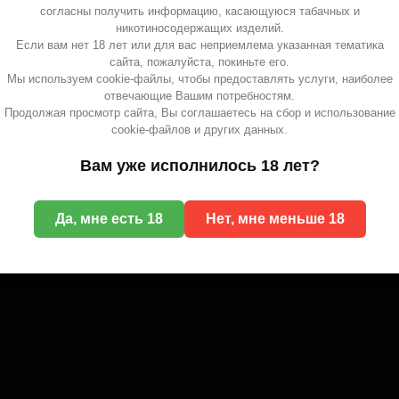
согласны получить информацию, касающуюся табачных и
никотиносодержащих изделий.
Если вам нет 18 лет или для вас неприемлема указанная тематика
сайта, пожалуйста, покиньте его.
Мы используем cookie-файлы, чтобы предоставлять услуги, наиболее
отвечающие Вашим потребностям.
Продолжая просмотр сайта, Вы соглашаетесь на сбор и использование
cookie-файлов и других данных.
Вам уже исполнилось 18 лет?
Да, мне есть 18
Нет, мне меньше 18