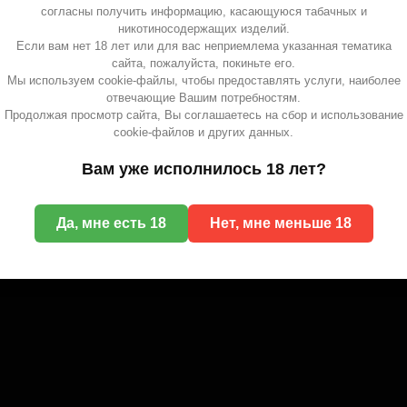
согласны получить информацию, касающуюся табачных и
никотиносодержащих изделий.
Если вам нет 18 лет или для вас неприемлема указанная тематика
сайта, пожалуйста, покиньте его.
Мы используем cookie-файлы, чтобы предоставлять услуги, наиболее
отвечающие Вашим потребностям.
Продолжая просмотр сайта, Вы соглашаетесь на сбор и использование
cookie-файлов и других данных.
Вам уже исполнилось 18 лет?
Да, мне есть 18
Нет, мне меньше 18