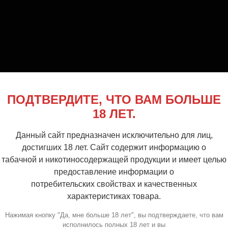
ПОДТВЕРДИТЕ, ЧТО ВАМ БОЛЬШЕ
18 ЛЕТ.
Данный сайт предназначен исключительно для лиц,
достигших 18 лет. Сайт содержит информацию о
табачной и никотиносодержащей продукции и имеет целью
предоставление информации о
потребительских свойствах и качественных
характеристиках товара.
Нажимая кнопку "Да, мне больше 18 лет", вы подтверждаете, что вам
исполнилось полных 18 лет и вы