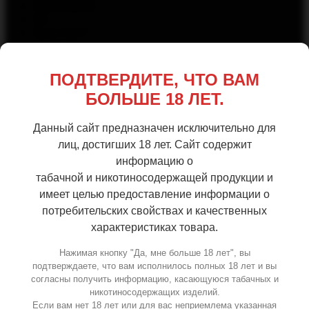
УБИВАШКА
УЯ
Хули Нет!?
Поиск по товарам
ПОДТВЕРДИТЕ, ЧТО ВАМ
БОЛЬШЕ 18 ЛЕТ.
Данный сайт предназначен исключительно для
лиц, достигших 18 лет. Сайт содержит
информацию о
табачной и никотиносодержащей продукции и
+79530301964
имеет целью предоставление информации о
Телефон
потребительских свойствах и качественных
характеристиках товара.
Тихорецкий бульвар 1с3
Время работы с 9 до 18
Нажимая кнопку "Да, мне больше 18 лет", вы
подтверждаете, что вам исполнилось полных 18 лет и вы
согласны получить информацию, касающуюся табачных и
Главная
никотиносодержащих изделий.
Каталог
Если вам нет 18 лет или для вас неприемлема указанная