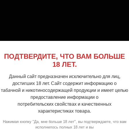
ПОДТВЕРДИТЕ, ЧТО ВАМ БОЛЬШЕ
18 ЛЕТ.
Данный сайт предназначен исключительно для лиц,
достигших 18 лет. Сайт содержит информацию о
табачной и никотиносодержащей продукции и имеет целью
предоставление информации о
потребительских свойствах и качественных
характеристиках товара.
Нажимая кнопку "Да, мне больше 18 лет", вы подтверждаете, что вам
исполнилось полных 18 лет и вы