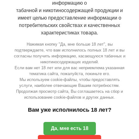
Zef Vape
информацию о
Zeus
табачной и никотиносодержащей продукции и
ZUM LAB
имеет целью предоставление информации о
ААОК
потребительских свойствах и качественных
Аккумуляторы
Анархия
характеристиках товара.
Баки
Грех
Нажимая кнопку "Да, мне больше 18 лет", вы
Жидкости для электронных сигарет
подтверждаете, что вам исполнилось полных 18 лет и вы
ЖНЕЦ
согласны получить информацию, касающуюся табачных и
Злая Милфа
никотиносодержащих изделий.
Злая Монашка
Если вам нет 18 лет или для вас неприемлема указанная
Злой
тематика сайта, пожалуйста, покиньте его.
Злой Монах
Мы используем cookie-файлы, чтобы предоставлять
Испарители
услуги, наиболее отвечающие Вашим потребностям.
Испарители Brusko
Продолжая просмотр сайта, Вы соглашаетесь на сбор и
Испарители Geek Vape
использование cookie-файлов и других данных.
Испарители Lost Vape
Испарители Rincoe
Вам уже исполнилось 18 лет?
Испарители Smoant
Испарители SMOK
Испарители Vaporesso
Да, мне есть 18
Истерика
Картридж Geek Vape