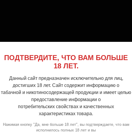
ПОДТВЕРДИТЕ, ЧТО ВАМ БОЛЬШЕ
18 ЛЕТ.
Данный сайт предназначен исключительно для лиц,
достигших 18 лет. Сайт содержит информацию о
табачной и никотиносодержащей продукции и имеет целью
предоставление информации о
потребительских свойствах и качественных
характеристиках товара.
Нажимая кнопку "Да, мне больше 18 лет", вы подтверждаете, что вам
исполнилось полных 18 лет и вы