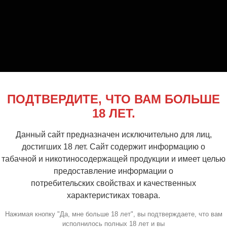
ПОДТВЕРДИТЕ, ЧТО ВАМ БОЛЬШЕ
18 ЛЕТ.
Данный сайт предназначен исключительно для лиц,
достигших 18 лет. Сайт содержит информацию о
табачной и никотиносодержащей продукции и имеет целью
предоставление информации о
потребительских свойствах и качественных
характеристиках товара.
Нажимая кнопку "Да, мне больше 18 лет", вы подтверждаете, что вам
исполнилось полных 18 лет и вы