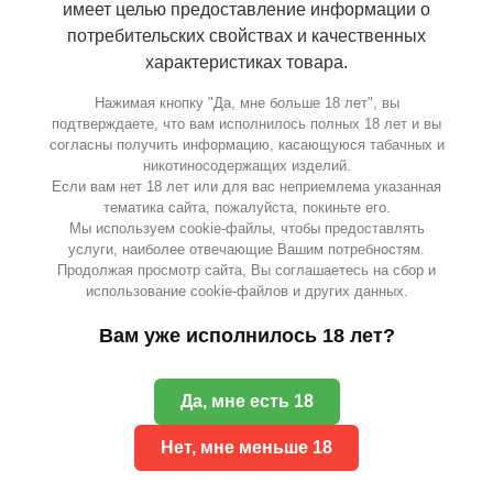
имеет целью предоставление информации о
Картридж Geek Vape
Картридж JUSTFOG
потребительских свойствах и качественных
Картридж MGO
характеристиках товара.
Картриджи
Картриджи Brusko
Нажимая кнопку "Да, мне больше 18 лет", вы
Картриджи HQD
подтверждаете, что вам исполнилось полных 18 лет и вы
Картриджи Rincoe
согласны получить информацию, касающуюся табачных и
Картриджи Smoant
никотиносодержащих изделий.
Картриджи SMOK
Если вам нет 18 лет или для вас неприемлема указанная
Картриджи UDN
тематика сайта, пожалуйста, покиньте его.
Картриджи Vaporesso
Мы используем cookie-файлы, чтобы предоставлять
Картриджи Voopoo
услуги, наиболее отвечающие Вашим потребностям.
Комплектующие к POD системам
Продолжая просмотр сайта, Вы соглашаетесь на сбор и
Многоразовые POD системы
использование cookie-файлов и других данных.
МРАК
Одноразки HUSKY
Вам уже исполнилось 18 лет?
Одноразовые электронные сигареты
Предзаправленные картриджи Brusko
ПРОКЛЯТАЯ НЕВЕСТА
Да, мне есть 18
Рик и Морти
Рик и Морти жидкости
Нет, мне меньше 18
Самоубийца
СУИЦИДНИК