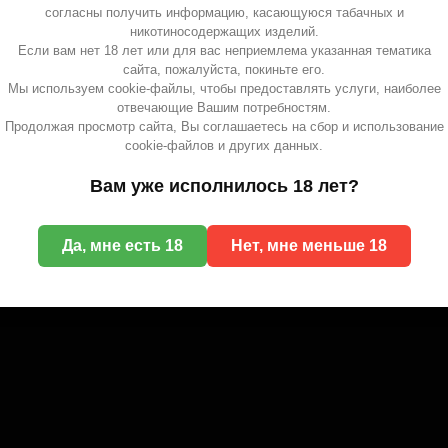
согласны получить информацию, касающуюся табачных и
никотиносодержащих изделий.
Если вам нет 18 лет или для вас неприемлема указанная тематика
сайта, пожалуйста, покиньте его.
Мы используем cookie-файлы, чтобы предоставлять услуги, наиболее
отвечающие Вашим потребностям.
Продолжая просмотр сайта, Вы соглашаетесь на сбор и использование
cookie-файлов и других данных.
Вам уже исполнилось 18 лет?
Да, мне есть 18
Нет, мне меньше 18