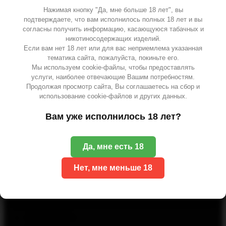
Картридж Geek Vape
Нажимая кнопку "Да, мне больше 18 лет", вы
Картридж JUSTFOG
подтверждаете, что вам исполнилось полных 18 лет и вы
Картридж MGO
согласны получить информацию, касающуюся табачных и
Картриджи
никотиносодержащих изделий.
Картриджи Brusko
Если вам нет 18 лет или для вас неприемлема указанная
Картриджи HQD
тематика сайта, пожалуйста, покиньте его.
Картриджи Rincoe
Мы используем cookie-файлы, чтобы предоставлять
Картриджи Smoant
услуги, наиболее отвечающие Вашим потребностям.
Картриджи SMOK
Продолжая просмотр сайта, Вы соглашаетесь на сбор и
Картриджи UDN
использование cookie-файлов и других данных.
Картриджи Vaporesso
Картриджи Voopoo
Вам уже исполнилось 18 лет?
Комплектующие к POD системам
Многоразовые POD системы
МРАК
Да, мне есть 18
Одноразки HUSKY
Одноразовые электронные сигареты
Нет, мне меньше 18
Предзаправленные картриджи Brusko
ПРОКЛЯТАЯ НЕВЕСТА
Рик и Морти
Рик и Морти жидкости
Самоубийца
СУИЦИДНИК