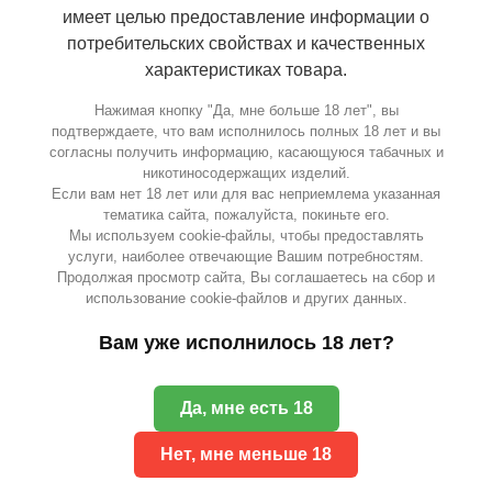
сигареты
ELF BAR
имеет целью предоставление информации о
HQD
потребительских свойствах и качественных
LOST MARY
CatsWill
характеристиках товара.
Жидкости для электронных
сигарет
Нажимая кнопку "Да, мне больше 18 лет", вы
Многоразовые POD системы
подтверждаете, что вам исполнилось полных 18 лет и вы
Комплектующие к POD
согласны получить информацию, касающуюся табачных и
системам
никотиносодержащих изделий.
О компании
Если вам нет 18 лет или для вас неприемлема указанная
тематика сайта, пожалуйста, покиньте его.
Оплата
Мы используем cookie-файлы, чтобы предоставлять
Доставка
услуги, наиболее отвечающие Вашим потребностям.
Блог
Продолжая просмотр сайта, Вы соглашаетесь на сбор и
Контакты
использование cookie-файлов и других данных.
Прайс лист
Вам уже исполнилось 18 лет?
Да, мне есть 18
Главная
Нет, мне меньше 18
Каталог
Одноразовые электронные сигареты