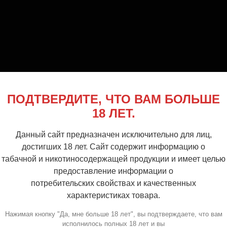
ПОДТВЕРДИТЕ, ЧТО ВАМ БОЛЬШЕ
18 ЛЕТ.
Данный сайт предназначен исключительно для лиц,
достигших 18 лет. Сайт содержит информацию о
табачной и никотиносодержащей продукции и имеет целью
предоставление информации о
потребительских свойствах и качественных
характеристиках товара.
Нажимая кнопку "Да, мне больше 18 лет", вы подтверждаете, что вам
исполнилось полных 18 лет и вы