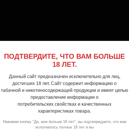
ПОДТВЕРДИТЕ, ЧТО ВАМ БОЛЬШЕ
18 ЛЕТ.
Данный сайт предназначен исключительно для лиц,
достигших 18 лет. Сайт содержит информацию о
табачной и никотиносодержащей продукции и имеет целью
предоставление информации о
потребительских свойствах и качественных
характеристиках товара.
Нажимая кнопку "Да, мне больше 18 лет", вы подтверждаете, что вам
исполнилось полных 18 лет и вы