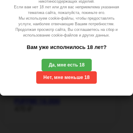
никотиносодержащих изделий.
Если вам нет 18 лет или для вас неприемлема указанная
тематика сайта, пожалуйста, покиньте его.
Мы используем cookie-файлы, чтобы предоставлять
услуги, наиболее отвечающие Вашим потребностям.
PUFFMI
Продолжая просмотр сайта, Вы соглашаетесь на сбор и
использование cookie-файлов и других данных.
10.000
480
₽
Вам уже исполнилось 18 лет?
Да, мне есть 18
Этот
товар
Нет, мне меньше 18
имеет
несколько
вариаций.
Опции
PUFFMI 16.000
можно
470
₽
выбрать
на
странице
товара.