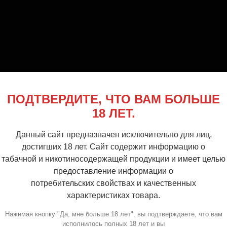
ПОДТВЕРДИТЕ, ЧТО ВАМ БОЛЬШЕ
18 ЛЕТ.
Данный сайт предназначен исключительно для лиц,
достигших 18 лет. Сайт содержит информацию о
табачной и никотиносодержащей продукции и имеет целью
предоставление информации о
потребительских свойствах и качественных
характеристиках товара.
Нажимая кнопку "Да, мне больше 18 лет", вы подтверждаете, что вам
исполнилось полных 18 лет и вы