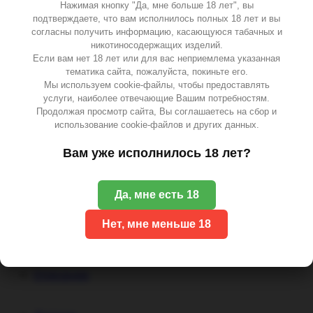
Нажимая кнопку "Да, мне больше 18 лет", вы
Хит
подтверждаете, что вам исполнилось полных 18 лет и вы
согласны получить информацию, касающуюся табачных и
никотиносодержащих изделий.
Картридж Smoant
Если вам нет 18 лет или для вас неприемлема указанная
тематика сайта, пожалуйста, покиньте его.
Vikii
Мы используем cookie-файлы, чтобы предоставлять
услуги, наиболее отвечающие Вашим потребностям.
Продолжая просмотр сайта, Вы соглашаетесь на сбор и
использование cookie-файлов и других данных.
310
₽
Вам уже исполнилось 18 лет?
Количество
товара
Картридж
В корзину
Да, мне есть 18
Smoant
SKU
430027035
Vikii
Categories
Картриджи
,
Картриджи Smoant
,
Нет, мне меньше 18
Комплектующие к POD системам
Описание