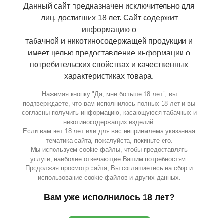
сигареты
ELF BAR
Данный сайт предназначен исключительно для
HQD
лиц, достигших 18 лет. Сайт содержит
LOST MARY
информацию о
CatsWill
Жидкости для электронных
табачной и никотиносодержащей продукции и
сигарет
имеет целью предоставление информации о
Многоразовые POD системы
потребительских свойствах и качественных
Комплектующие к POD
характеристиках товара.
системам
О компании
Нажимая кнопку "Да, мне больше 18 лет", вы
Оплата
подтверждаете, что вам исполнилось полных 18 лет и вы
Доставка
согласны получить информацию, касающуюся табачных и
Блог
никотиносодержащих изделий.
Контакты
Если вам нет 18 лет или для вас неприемлема указанная
тематика сайта, пожалуйста, покиньте его.
Прайс лист
Мы используем cookie-файлы, чтобы предоставлять
услуги, наиболее отвечающие Вашим потребностям.
Продолжая просмотр сайта, Вы соглашаетесь на сбор и
использование cookie-файлов и других данных.
Вам уже исполнилось 18 лет?
Главная
Каталог
Одноразовые электронные сигареты