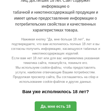
лиц, достигших 18 лет. Сайт содержит
сигареты
ELF BAR
HQD
информацию о
LOST MARY
табачной и никотиносодержащей продукции и
CatsWill
имеет целью предоставление информации о
Жидкости для электронных
потребительских свойствах и качественных
сигарет
Многоразовые POD системы
характеристиках товара.
Комплектующие к POD
системам
Нажимая кнопку "Да, мне больше 18 лет", вы
О компании
подтверждаете, что вам исполнилось полных 18 лет и вы
согласны получить информацию, касающуюся табачных и
Оплата
никотиносодержащих изделий.
Доставка
Если вам нет 18 лет или для вас неприемлема указанная
Блог
тематика сайта, пожалуйста, покиньте его.
Контакты
Мы используем cookie-файлы, чтобы предоставлять
услуги, наиболее отвечающие Вашим потребностям.
Прайс лист
Продолжая просмотр сайта, Вы соглашаетесь на сбор и
использование cookie-файлов и других данных.
Вам уже исполнилось 18 лет?
Главная
Каталог
Да, мне есть 18
Одноразовые электронные сигареты