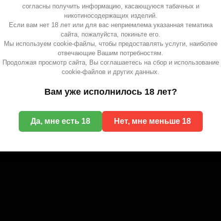
согласны получить информацию, касающуюся табачных и
никотиносодержащих изделий.
Если вам нет 18 лет или для вас неприемлема указанная тематика
сайта, пожалуйста, покиньте его.
Мы используем cookie-файлы, чтобы предоставлять услуги, наиболее
отвечающие Вашим потребностям.
Продолжая просмотр сайта, Вы соглашаетесь на сбор и использование
cookie-файлов и других данных.
Вам уже исполнилось 18 лет?
Да, мне есть 18
Нет, мне меньше 18