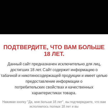
ПОДТВЕРДИТЕ, ЧТО ВАМ БОЛЬШЕ
18 ЛЕТ.
Данный сайт предназначен исключительно для лиц,
достигших 18 лет. Сайт содержит информацию о
табачной и никотиносодержащей продукции и имеет целью
предоставление информации о
потребительских свойствах и качественных
характеристиках товара.
Нажимая кнопку "Да, мне больше 18 лет", вы подтверждаете, что вам
исполнилось полных 18 лет и вы