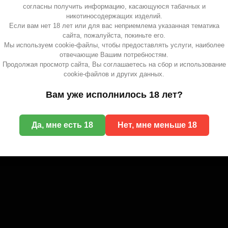
согласны получить информацию, касающуюся табачных и
никотиносодержащих изделий.
Если вам нет 18 лет или для вас неприемлема указанная тематика
сайта, пожалуйста, покиньте его.
Мы используем cookie-файлы, чтобы предоставлять услуги, наиболее
отвечающие Вашим потребностям.
Продолжая просмотр сайта, Вы соглашаетесь на сбор и использование
cookie-файлов и других данных.
Вам уже исполнилось 18 лет?
Да, мне есть 18
Нет, мне меньше 18